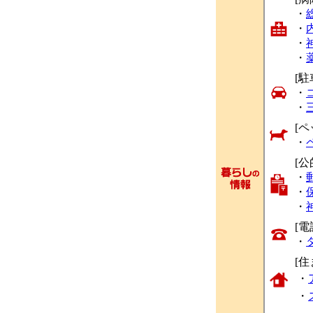
・
・
・
・
[駐
・
・
[ペ
・
[公
・
・
・
[
・
[
・
・