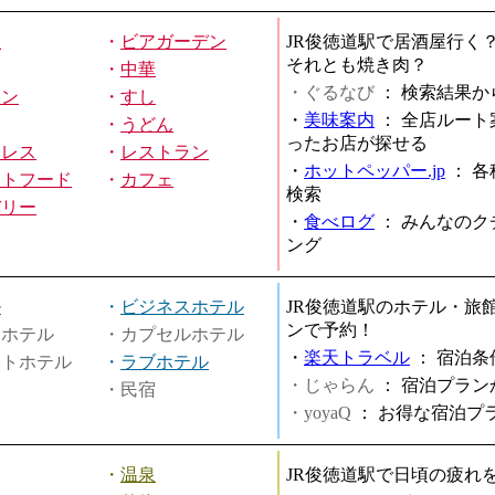
屋
・
ビアガーデン
JR俊徳道駅で居酒屋行く
それとも焼き肉？
・
中華
・ぐるなび
：
検索結果か
メン
・
すし
・
美味案内
：
全店ルート
・
うどん
ったお店が探せる
ミレス
・
レストラン
・
ホットペッパー.jp
：
各
ストフード
・
カフェ
検索
バリー
・
食べログ
：
みんなのク
ング
ル
・
ビジネスホテル
JR俊徳道駅のホテル・旅
ンで予約！
ィホテル
・カプセルホテル
・
楽天トラベル
：
宿泊条
ートホテル
・
ラブホテル
・じゃらん
：
宿泊プラン
・民宿
・yoyaQ
：
お得な宿泊プ
・
温泉
JR俊徳道駅で日頃の疲れ