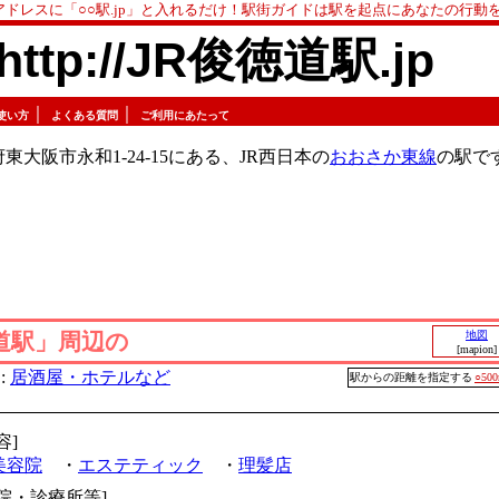
アドレスに「○○駅.jp」と入れるだけ！駅街ガイドは駅を起点にあなたの行動
http://JR俊徳道駅.jp
｜
｜
使い方
よくある質問
ご利用にあたって
東大阪市永和1-24-15にある、JR西日本の
おおさか東線
の駅で
道駅」周辺の
地図
[mapion]
:
居酒屋・ホテルなど
駅からの距離を指定する
○50
容]
美容院
・
エステティック
・
理髪店
病院・診療所等]