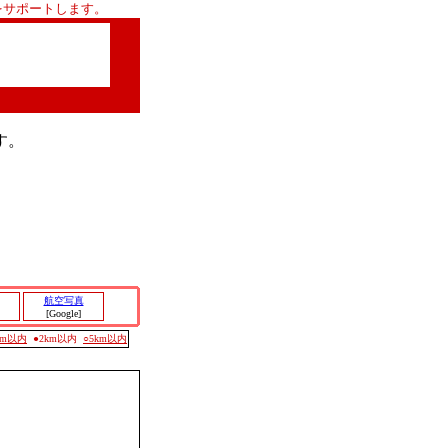
をサポートします。
す。
航空写真
[Google]
0m以内
●2km以内
○5km以内