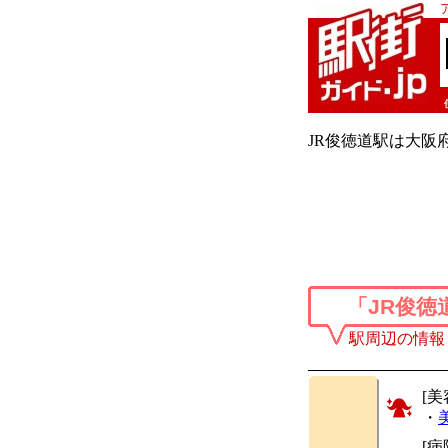
JR俊徳道駅は大阪府
「JR俊徳
駅周辺の情報
[美
・
[