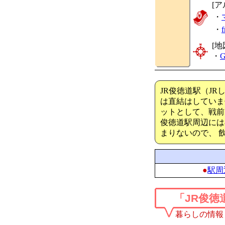
[ア
・
・
[地
・
G
JR俊徳道駅（J
は直結はしていま
ットとして、戦前
俊徳道駅周辺には
まりないので、 
●
駅周
「JR俊徳
暮らしの情報