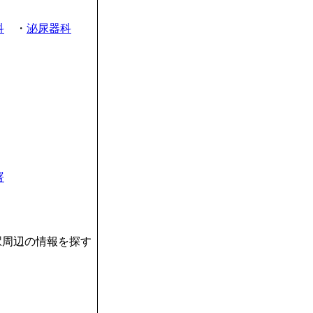
科
・
泌尿器科
署
道駅周辺の情報を探す