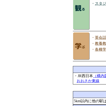
・
スタ
・
英会
・
教養
・
各種
・JR西日本
（構内
おおさか東線
5km以内に他の駅