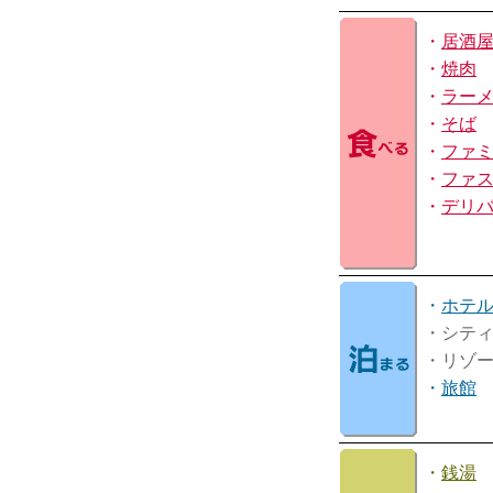
・
居酒
・
焼肉
・
ラー
・
そば
・
ファ
・
ファ
・
デリ
・
ホテ
・シテ
・リゾ
・
旅館
・
銭湯