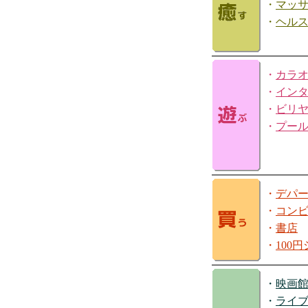
・
マッ
・
ヘル
・
カラ
・
イン
・
ビリ
・
プー
・
デパ
・
コン
・
書店
・
100
・
映画
・
ライ