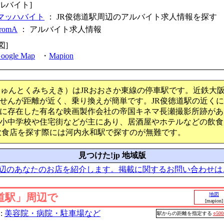
ルバイト]
マッハバイト
： JR俊徳道駅周辺のアルバイト求人情報を探す
fromA
：
アルバイト求人情報
図]
oogle Map
・
Mapion
Rしゅんとくみちえき）はJRおおさか東線の停車駅です。近鉄大
せんが距離が近く、乗り換えが簡単です。JR俊徳道駅の近く
に存在した有名な映画製作会社の帝国キネマ長瀬撮影所跡があ
小中学校や住宅街などが主にあり、居酒屋やホテルなどの飲食
飲食店を探す際には河内永和駅で探すのが無難です。
見つけた!jp 地域版
辺のあなたのお店を紹介します。掲載に関するお問い合わせは
道駅」周辺で
地図
[mapion]
:
美容院・病院・駐車場など
駅からの距離を指定する
○50