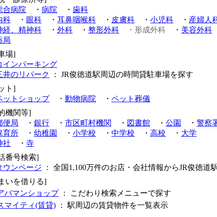
総合病院
・
病院
・
歯科
内科
・
眼科
・
耳鼻咽喉科
・
皮膚科
・
小児科
・
産婦人
神経、精神科
・
外科
・
整形外科
・形成外科
・
美容外科
薬局
車場]
コインパーキング
三井のリパーク
： JR俊徳道駅周辺の時間貸駐車場を探す
ット]
ペットショップ
・
動物病院
・
ペット葬儀
的機関等]
郵便局
・
銀行
・
市区町村機関
・
図書館
・
公園
・
警察
保育所
・
幼稚園
・
小学校
・
中学校
・
高校
・
大学
神社
・
寺
電話番号検索]
タウンページ
： 全国1,100万件のお店・会社情報からJR俊徳
住まいを借りる]
アパマンショップ
： こだわり検索メニューで探す
スマイティ(賃貸)
： 駅周辺の賃貸物件を一覧表示