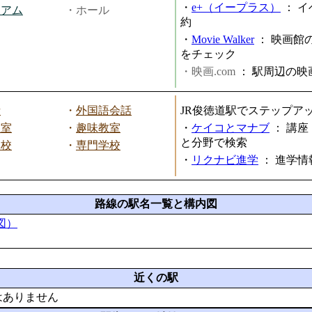
・
e+（イープラス）
：
イ
ジアム
・ホール
約
・
Movie Walker
：
映画館
をチェック
・映画.com
：
駅周辺の映
話
・
外国語会話
JR俊徳道駅でステップア
教室
・
趣味教室
・
ケイコとマナブ
：
講座
と分野で検索
学校
・
専門学校
・
リクナビ進学
：
進学情
路線の駅名一覧と構内図
図）
近くの駅
はありません