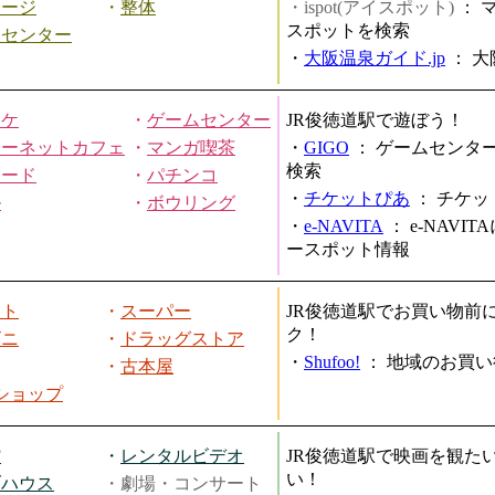
サージ
・
整体
・ispot(アイスポット)
：
スポットを検索
スセンター
・
大阪温泉ガイド.jp
：
大
オケ
・
ゲームセンター
JR俊徳道駅で遊ぼう！
ターネットカフェ
・
マンガ喫茶
・
GIGO
：
ゲームセンタ
検索
ヤード
・
パチンコ
・
チケットぴあ
：
チケッ
ル
・
ボウリング
・
e-NAVITA
：
e-NAVI
ースポット情報
ート
・
スーパー
JR俊徳道駅でお買い物前
ク！
ビニ
・
ドラッグストア
・
Shufoo!
：
地域のお買い
・
古本屋
円ショップ
館
・
レンタルビデオ
JR俊徳道駅で映画を観た
い！
ブハウス
・劇場・コンサート