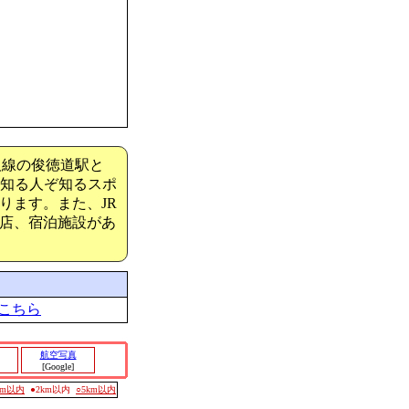
阪線の俊徳道駅と
に知る人ぞ知るスポ
ります。また、JR
店、宿泊施設があ
こちら
航空写真
[Google]
0m以内
●2km以内
○5km以内